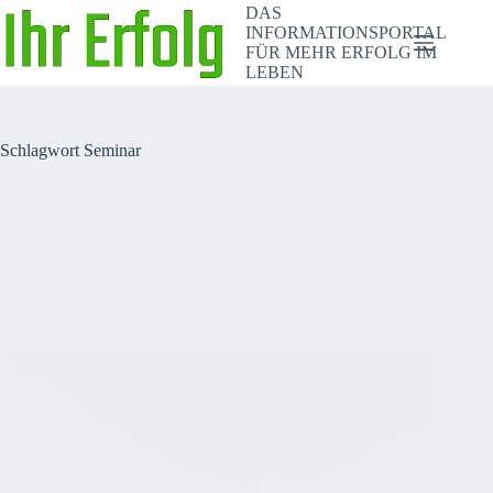
Zum
DAS
Inhalt
INFORMATIONSPORTAL
springen
FÜR MEHR ERFOLG IM
LEBEN
Schlagwort
Seminar
Seminarhotel in Tunesien