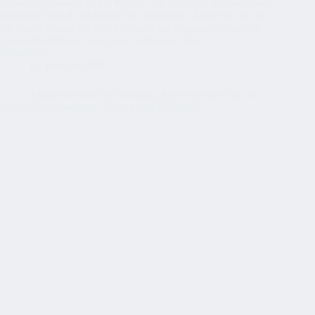
Seminar? Rhetorik ist die Kunst, sich geschickt auszudrücken.
Dialektik ist nicht so einfach zu definieren. Zunächst war es
die Bezeichnung für eine Methode zur Argumentation und
Gesprächsführung. Auch der Teilbereich, den…
Weiterlesen
Dialektik
13. Februar 2020
und
Rhetorik
Seminar
Argumentation Verhandlung
,
Rhetorik Sprechkunst
Verhandlung bedeutet „Geben und Nehmen“