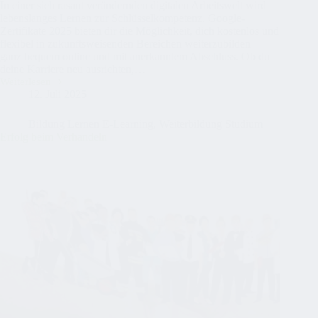
In einer sich rasant verändernden digitalen Arbeitswelt wird
lebenslanges Lernen zur Schlüsselkompetenz. Google-
Zertifikate 2025 bieten dir die Möglichkeit, dich kostenlos und
flexibel in zukunftsweisenden Bereichen weiterzubilden –
ganz bequem online und mit anerkanntem Abschluss. Ob du
deine Karriere neu ausrichten,…
Weiterlesen
Google-
12. Juli 2025
Zertifikate
2025:
Die
Bildung Lernen E-Learning
,
Weiterbildung Studium
5
Erfolg beim Verhandeln
besten
kostenlosen
Kurse