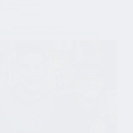
zur Tischgestaltung –…
Weiterlesen
Dramaturgie
6. April 2025
des
Genusses
Bildung Lernen E-Learning
Erfolgreich im Leben durch Kommunikationstraining