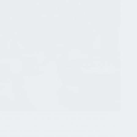
Dramaturgie des Genusses transformiert gastronomische
Erlebnisse in inszenierte Handlungsabläufe, die alle Sinne
ansprechen und den Gast zum aktiv Beteiligten machen. Sie
folgt dem Prinzip der „ökonomischen Reduktion bei
maximaler Wirkung“, indem jedes Element – vom Menü bis