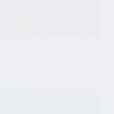
Kaufentscheidungen sind selten rein rational. Studien zeigen:
Über 90 % aller Konsumentscheidungen werden unbewusst
getroffen. Genau hier setzt implizites Marketing an – eine
Form der Markenkommunikation, die auf unterbewusste
Reize, emotionale Prägung und implizite Wahrnehmung
abzielt. Aber was ist implizites Marketing…
Weiterlesen
Implizites
19. August 2025
Marketing:
Wie
unterschwellige
Marketing
Werbung
SEO ohne SEO
wirkt