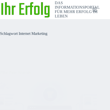
Zum
DAS
Inhalt
INFORMATIONSPORTAL
springen
FÜR MEHR ERFOLG IM
LEBEN
Schlagwort
Internet Marketing
Pillar Page Strategie