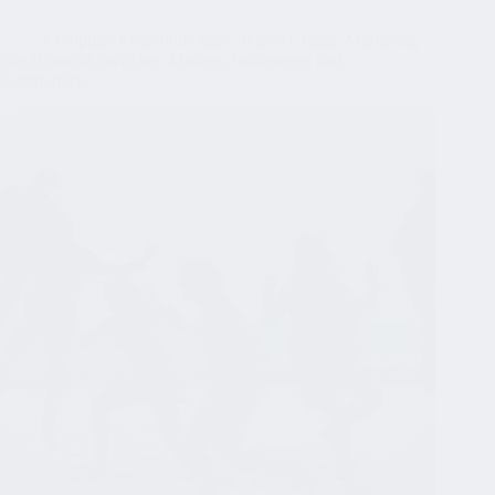
ohne
SEO
Computer Elektronik Apps
,
Internet Tipps
,
Marketing
Die Dynamik zwischen Marken, Influencern und
Communitys: