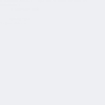
6. Karussell-Anzeigen 7. Spielbare Anzeigen Die Wahl des…
Weiterlesen
Welche
10. Dezember 2024
Werbeformate
sind
am
Internet Tipps
effektivsten,
Sicheres Wohnen
um
Klicks
zu
generieren?