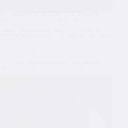
Eine symbiotische Beziehung im Zeitalter des digitalen
Marketings Dynamik zwischen Marken Influencern und
Communitys hat sich in den letzten Jahren dramatisch
verändert, insbesondere durch den Einfluss von sozialen
Medien. In diesem digitalen Zeitalter haben sich neue Akteure
auf der Bühne…
Weiterlesen
Die
4. Februar 2025
Dynamik
zwischen
Marken,
Erfolg Erfolgsfaktoren
,
Internet Tipps
,
Marketing
Influencern
Wie Influencer sich vor Scams schützen können:
und
Communitys: