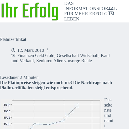
Zum
DAS
Inhalt
INFORMATIONSPORTAL
springen
FÜR MEHR ERFOLG IM
LEBEN
Platinzertifikat
12. März 2010
Finanzen Geld Gold
,
Gesellschaft Wirtschaft
,
Kauf
und Verkauf
,
Senioren Altersvorsorge Rente
Lesedauer
2
Minuten
Die Platinpreise steigen wie noch nie! Die Nachfrage nach
Platinzertifikaten steigt entsprechend.
Das
selte
nste
und
dami
t