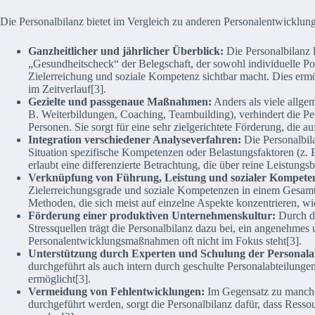
Die Personalbilanz bietet im Vergleich zu anderen Personalentwicklun
Ganzheitlicher und jährlicher Überblick:
Die Personalbilanz l
„Gesundheitscheck“ der Belegschaft, der sowohl individuelle P
Zielerreichung und soziale Kompetenz sichtbar macht. Dies ermö
im Zeitverlauf[3].
Gezielte und passgenaue Maßnahmen:
Anders als viele allge
B. Weiterbildungen, Coaching, Teambuilding), verhindert die Pe
Personen. Sie sorgt für eine sehr zielgerichtete Förderung, die a
Integration verschiedener Analyseverfahren:
Die Personalbil
Situation spezifische Kompetenzen oder Belastungsfaktoren (z. B.
erlaubt eine differenzierte Betrachtung, die über reine Leistungs
Verknüpfung von Führung, Leistung und sozialer Kompete
Zielerreichungsgrade und soziale Kompetenzen in einem Gesamtbil
Methoden, die sich meist auf einzelne Aspekte konzentrieren, wi
Förderung einer produktiven Unternehmenskultur:
Durch d
Stressquellen trägt die Personalbilanz dazu bei, ein angenehmes 
Personalentwicklungsmaßnahmen oft nicht im Fokus steht[3].
Unterstützung durch Experten und Schulung der Personala
durchgeführt als auch intern durch geschulte Personalabteilun
ermöglicht[3].
Vermeidung von Fehlentwicklungen:
Im Gegensatz zu manche
durchgeführt werden, sorgt die Personalbilanz dafür, dass Ress