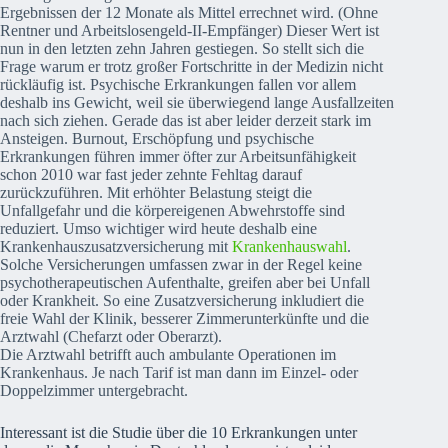
Ergebnissen der 12 Monate als Mittel errechnet wird. (Ohne
Rentner und Arbeitslosengeld-II-Empfänger) Dieser Wert ist
nun in den letzten zehn Jahren gestiegen. So stellt sich die
Frage warum er trotz großer Fortschritte in der Medizin nicht
rückläufig ist. Psychische Erkrankungen fallen vor allem
deshalb ins Gewicht, weil sie überwiegend lange Ausfallzeiten
nach sich ziehen. Gerade das ist aber leider derzeit stark im
Ansteigen. Burnout, Erschöpfung und psychische
Erkrankungen führen immer öfter zur Arbeitsunfähigkeit
schon 2010 war fast jeder zehnte Fehltag darauf
zurückzuführen. Mit erhöhter Belastung steigt die
Unfallgefahr und die körpereigenen Abwehrstoffe sind
reduziert. Umso wichtiger wird heute deshalb eine
Krankenhauszusatzversicherung mit
Krankenhauswahl
.
Solche Versicherungen umfassen zwar in der Regel keine
psychotherapeutischen Aufenthalte, greifen aber bei Unfall
oder Krankheit. So eine Zusatzversicherung inkludiert die
freie Wahl der Klinik, besserer Zimmerunterkünfte und die
Arztwahl (Chefarzt oder Oberarzt).
Die Arztwahl betrifft auch ambulante Operationen im
Krankenhaus. Je nach Tarif ist man dann im Einzel- oder
Doppelzimmer untergebracht.
Interessant ist die Studie über die 10 Erkrankungen unter