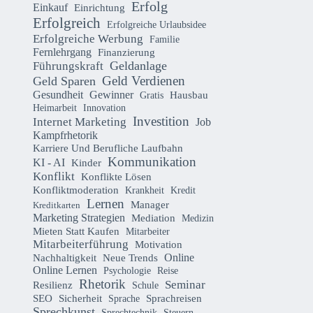
Erfolg
Einkauf
Einrichtung
Erfolgreich
Erfolgreiche Urlaubsidee
Erfolgreiche Werbung
Familie
Fernlehrgang
Finanzierung
Geldanlage
Führungskraft
Geld Verdienen
Geld Sparen
Gesundheit
Gewinner
Hausbau
Gratis
Heimarbeit
Innovation
Investition
Internet Marketing
Job
Kampfrhetorik
Karriere Und Berufliche Laufbahn
Kommunikation
KI - AI
Kinder
Konflikt
Konflikte Lösen
Konfliktmoderation
Krankheit
Kredit
Lernen
Manager
Kreditkarten
Marketing Strategien
Mediation
Medizin
Mieten Statt Kaufen
Mitarbeiter
Mitarbeiterführung
Motivation
Online
Nachhaltigkeit
Neue Trends
Online Lernen
Psychologie
Reise
Rhetorik
Seminar
Resilienz
Schule
Sicherheit
SEO
Sprachreisen
Sprache
Sprechkunst
Sprechtechnik
Steuern