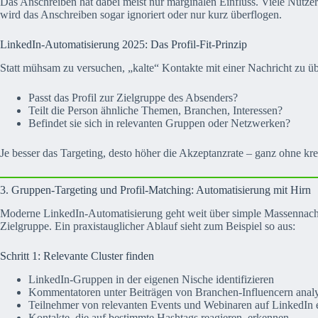
Das Anschreiben hat dabei meist nur marginalen Einfluss. Viele Nutzer
wird das Anschreiben sogar ignoriert oder nur kurz überflogen.
LinkedIn-Automatisierung 2025: Das Profil-Fit-Prinzip
Statt mühsam zu versuchen, „kalte“ Kontakte mit einer Nachricht zu üb
Passt das Profil zur Zielgruppe des Absenders?
Teilt die Person ähnliche Themen, Branchen, Interessen?
Befindet sie sich in relevanten Gruppen oder Netzwerken?
Je besser das Targeting, desto höher die Akzeptanzrate – ganz ohne kr
3. Gruppen-Targeting und Profil-Matching: Automatisierung mit Hirn
Moderne LinkedIn-Automatisierung geht weit über simple Massennachrich
Zielgruppe. Ein praxistauglicher Ablauf sieht zum Beispiel so aus:
Schritt 1: Relevante Cluster finden
LinkedIn-Gruppen in der eigenen Nische identifizieren
Kommentatoren unter Beiträgen von Branchen-Influencern analy
Teilnehmer von relevanten Events und Webinaren auf LinkedIn 
Kontakte, die auf bestimmte Hashtags reagieren, erkennen