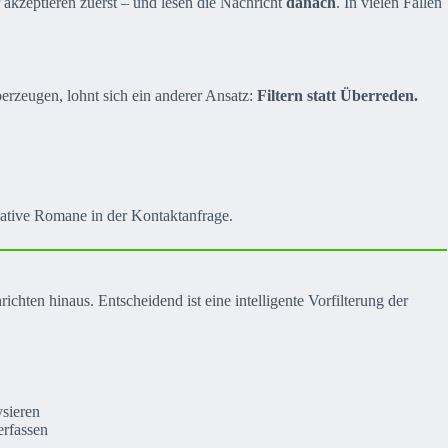
 akzeptieren zuerst – und lesen die Nachricht
danach
. In vielen Fällen
erzeugen, lohnt sich ein anderer Ansatz:
Filtern statt Überreden.
eative Romane in der Kontaktanfrage.
ten hinaus. Entscheidend ist eine intelligente Vorfilterung der
sieren
erfassen