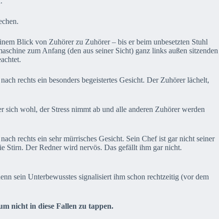
.
rechen.
seinem Blick von Zuhörer zu Zuhörer – bis er beim unbesetzten Stuhl
bmaschine zum Anfang (den aus seiner Sicht) ganz links außen sitzenden
achtet.
ch rechts ein besonders begeistertes Gesicht. Der Zuhörer lächelt,
er sich wohl, der Stress nimmt ab und alle anderen Zuhörer werden
ch rechts ein sehr mürrisches Gesicht. Sein Chef ist gar nicht seiner
e Stirn. Der Redner wird nervös. Das gefällt ihm gar nicht.
nn sein Unterbewusstes signalisiert ihm schon rechtzeitig (vor dem
 um nicht in diese Fallen zu tappen.