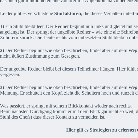
das auch gut funktionieren alle Zuhörer mit Augenkontakt zu bedenken
Leider gibt es verschiedene
Störfaktoren
, die dieses Verhalten unterb
1)
Ein Stuhl bleibt leer. Der Redner beginnt nun links und gleitet mit 
angelangt ist. Der springt der ungeübte Redner – wie eine alte Schrei
Zuhörern zurück. Die Leute rechts vom unbesetzten Stuhl bleiben unbe
2)
Der Redner beginnt wie oben beschrieben, findet aber auf dem Weg na
nickt, äußert Zustimmung zum Gesagten.
Der ungeübte Redner bleibt bei diesem Teilnehmer hängen. Hier fühlt 
vergessen.
3)
Der Redner beginnt wie oben beschrieben, findet aber auf dem Weg na
Meinung. Er schüttelt den Kopf, zieht die Schultern hoch und runzelt di
Was passiert, er springt mit seinem Blickkontakt wieder nach rechts.
Beim nächsten Durchgang kommt er mit dem Blick gar nicht so weit, de
Stuhl des Chefs) dass dieser Kontakt zu vermeiden ist.
Hier gilt es Strategien zu erlernen