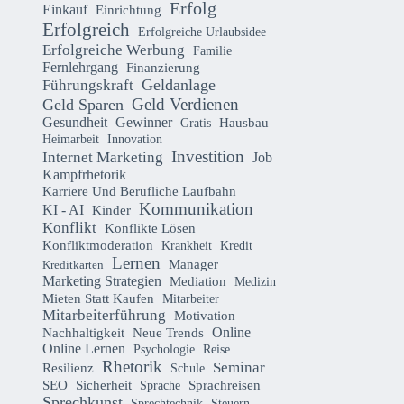
Erfolg
Einkauf
Einrichtung
Erfolgreich
Erfolgreiche Urlaubsidee
Erfolgreiche Werbung
Familie
Fernlehrgang
Finanzierung
Geldanlage
Führungskraft
Geld Verdienen
Geld Sparen
Gesundheit
Gewinner
Hausbau
Gratis
Heimarbeit
Innovation
Investition
Internet Marketing
Job
Kampfrhetorik
Karriere Und Berufliche Laufbahn
Kommunikation
KI - AI
Kinder
Konflikt
Konflikte Lösen
Konfliktmoderation
Krankheit
Kredit
Lernen
Manager
Kreditkarten
Marketing Strategien
Mediation
Medizin
Mieten Statt Kaufen
Mitarbeiter
Mitarbeiterführung
Motivation
Online
Nachhaltigkeit
Neue Trends
Online Lernen
Psychologie
Reise
Rhetorik
Seminar
Resilienz
Schule
Sicherheit
SEO
Sprachreisen
Sprache
Sprechkunst
Sprechtechnik
Steuern