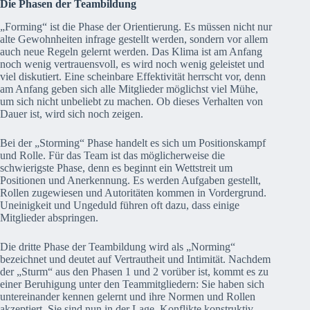
Die Phasen der Teambildung
„Forming“ ist die Phase der Orientierung. Es müssen nicht nur
alte Gewohnheiten infrage gestellt werden, sondern vor allem
auch neue Regeln gelernt werden. Das Klima ist am Anfang
noch wenig vertrauensvoll, es wird noch wenig geleistet und
viel diskutiert. Eine scheinbare Effektivität herrscht vor, denn
am Anfang geben sich alle Mitglieder möglichst viel Mühe,
um sich nicht unbeliebt zu machen. Ob dieses Verhalten von
Dauer ist, wird sich noch zeigen.
Bei der „Storming“ Phase handelt es sich um Positionskampf
und Rolle. Für das Team ist das möglicherweise die
schwierigste Phase, denn es beginnt ein Wettstreit um
Positionen und Anerkennung. Es werden Aufgaben gestellt,
Rollen zugewiesen und Autoritäten kommen in Vordergrund.
Uneinigkeit und Ungeduld führen oft dazu, dass einige
Mitglieder abspringen.
Die dritte Phase der Teambildung wird als „Norming“
bezeichnet und deutet auf Vertrautheit und Intimität. Nachdem
der „Sturm“ aus den Phasen 1 und 2 vorüber ist, kommt es zu
einer Beruhigung unter den Teammitgliedern: Sie haben sich
untereinander kennen gelernt und ihre Normen und Rollen
akzeptiert. Sie sind nun in der Lage, Konflikte konstruktiv