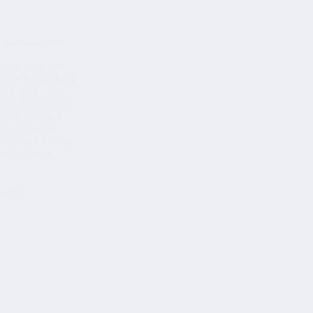
 online kaufen
hängt auch von
htigen Bekleidung
ten Jobs sind
hirt die passende
. Ein schickes
enanzug für
epflegter Anzug
n etwas her
r 2011
he