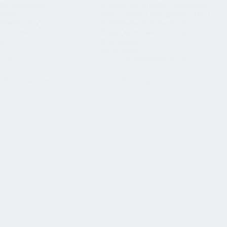
den eingepasst,
Schuhe, die zu jeder Gelegenheit
brille,
und zu jedem Outfit passen? Dass
rtbrille oder
es Markenschuhe der letzten
rille ist nicht nur
Saison oft wesentlich billiger im
hes…
Ausverkauf…
Weiterlesen
Günstige
r 2015
20. September 2014
Schuhe
online
kaufen
nd Accessoires
Kleidung und Accessoires