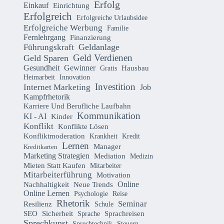
Erfolg
Einkauf
Einrichtung
Erfolgreich
Erfolgreiche Urlaubsidee
Erfolgreiche Werbung
Familie
Fernlehrgang
Finanzierung
Geldanlage
Führungskraft
Geld Verdienen
Geld Sparen
Gesundheit
Gewinner
Hausbau
Gratis
Heimarbeit
Innovation
Investition
Internet Marketing
Job
Kampfrhetorik
Karriere Und Berufliche Laufbahn
Kommunikation
KI - AI
Kinder
Konflikt
Konflikte Lösen
Konfliktmoderation
Krankheit
Kredit
Lernen
Manager
Kreditkarten
Marketing Strategien
Mediation
Medizin
Mieten Statt Kaufen
Mitarbeiter
Mitarbeiterführung
Motivation
Online
Nachhaltigkeit
Neue Trends
Online Lernen
Psychologie
Reise
Rhetorik
Seminar
Resilienz
Schule
Sicherheit
SEO
Sprachreisen
Sprache
Sprechkunst
Sprechtechnik
Steuern