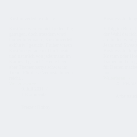
Kostümverleih exklusiv
Businesskleidung
Kostüme werden nicht jeden Tag
Erfolg im Beruf 
getragen, doch trotzdem wird
der Wahl der ric
immer öfter nach „Kostümverleih
ab. In den wenigs
exklusiv“ gesucht. Früher waren
Jeans und Sweats
Kostüme gerade mal im Theater
Businesskleidung
und natürlich von jedermann im
Kostüm oder Hos
Karneval gesucht. Heute liegen
Damen und ein g
aber Themenpartys schwer im
für Herren mache
Trend. Für diese Veranstaltungen
und…
reicht…
Weiterlesen
Businesskleidung
25. Februa
Weiterlesen
online
Kostümverleih
9. Juli 2011
kaufen
exklusiv
1 Kommentar
Arbeitssuc
Freizeit Hobby