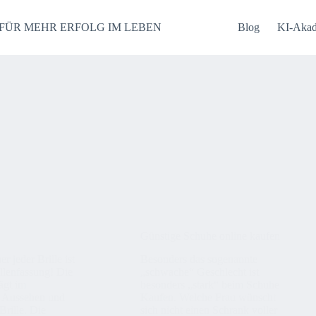
FÜR MEHR ERFOLG IM LEBEN
Blog
KI-Aka
Günstige Schuhe online kaufen
r jeder Brille ist
Besonders das sogenannte
illenfassung! Die
„schwache“ Geschlecht ist
ägt im
besonders „stark“ beim Schuhe
s Aussehen und
Kaufen. Welche Frau wünscht
Brille. Die
sich nicht einen Schrank voller