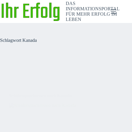
Zum
DAS
Inhalt
INFORMATIONSPORTAL
springen
FÜR MEHR ERFOLG IM
LEBEN
Schlagwort
Kanada
Schülersprachreisen nach Kanada