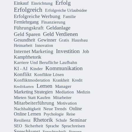
Erfolg
Einkauf
Einrichtung
Erfolgreich
Erfolgreiche Urlaubsidee
Erfolgreiche Werbung
Familie
Fernlehrgang
Finanzierung
Geldanlage
Führungskraft
Geld Verdienen
Geld Sparen
Gesundheit
Gewinner
Hausbau
Gratis
Heimarbeit
Innovation
Investition
Internet Marketing
Job
Kampfrhetorik
Karriere Und Berufliche Laufbahn
Kommunikation
KI - AI
Kinder
Konflikt
Konflikte Lösen
Konfliktmoderation
Krankheit
Kredit
Lernen
Manager
Kreditkarten
Marketing Strategien
Mediation
Medizin
Mieten Statt Kaufen
Mitarbeiter
Mitarbeiterführung
Motivation
Online
Nachhaltigkeit
Neue Trends
Online Lernen
Psychologie
Reise
Rhetorik
Seminar
Resilienz
Schule
Sicherheit
SEO
Sprachreisen
Sprache
Sprechkunst
Sprechtechnik
Steuern