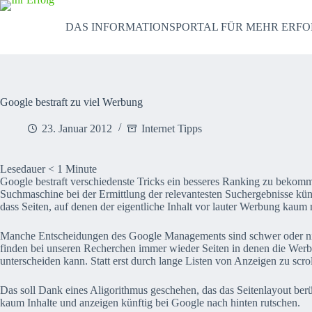
Zum
Inhalt
DAS INFORMATIONSPORTAL FÜR MEHR ERFO
springen
Google bestraft zu viel Werbung
23. Januar 2012
Internet Tipps
Lesedauer
< 1
Minute
Google bestraft verschiedenste Tricks ein besseres Ranking zu bekomm
Suchmaschine bei der Ermittlung der relevantesten Suchergebnisse kü
dass Seiten, auf denen der eigentliche Inhalt vor lauter Werbung kau
Manche Entscheidungen des Google Managements sind schwer oder nich
finden bei unseren Recherchen immer wieder Seiten in denen die Werbun
unterscheiden kann. Statt erst durch lange Listen von Anzeigen zu scro
Das soll Dank eines Aligorithmus geschehen, das das Seitenlayout berüc
kaum Inhalte und anzeigen künftig bei Google nach hinten rutschen.