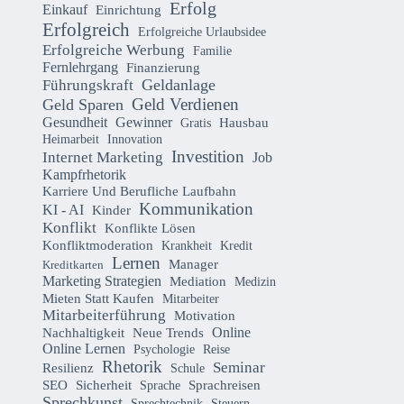
Erfolg
Einkauf
Einrichtung
Erfolgreich
Erfolgreiche Urlaubsidee
Erfolgreiche Werbung
Familie
Fernlehrgang
Finanzierung
Geldanlage
Führungskraft
Geld Verdienen
Geld Sparen
Gesundheit
Gewinner
Hausbau
Gratis
Heimarbeit
Innovation
Investition
Internet Marketing
Job
Kampfrhetorik
Karriere Und Berufliche Laufbahn
Kommunikation
KI - AI
Kinder
Konflikt
Konflikte Lösen
Konfliktmoderation
Krankheit
Kredit
Lernen
Manager
Kreditkarten
Marketing Strategien
Mediation
Medizin
Mieten Statt Kaufen
Mitarbeiter
Mitarbeiterführung
Motivation
Online
Nachhaltigkeit
Neue Trends
Online Lernen
Psychologie
Reise
Rhetorik
Seminar
Resilienz
Schule
Sicherheit
SEO
Sprachreisen
Sprache
Sprechkunst
Sprechtechnik
Steuern