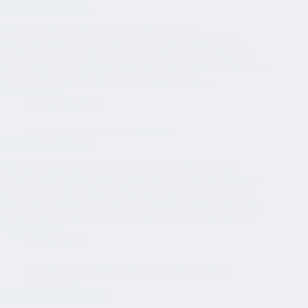
können
Mobbingmoderation
Betroffene
handeln
Mobbing findet sich leider inzwischen in allen
Lebensbereichen. Ob in der Schule, bei der Arbeit, in der
Freizeit oder im Internet – überall begegnet man Mobbing.
Inzwischen sind auch Lehrer oder Leitungsebenen involviert –
man spricht dann von Bossing. Web-Mobbing…
Weiterlesen
Mobbingmoderation
9. Oktober 2014
Konfliktlösung
,
Team Teamarbeit
Mobbing im Internet
Mobbing im Internet, das gibt es leider auch schon bei
Jugendlichen! Internet-Mobbing findet entweder im Internet
(z.B. durch E-Mails, Instant Messenger wie beispielsweise
ICQ und Skype, in Sozialen Netzwerken, durch Videos auf
Internetportalen) oder per Handy (z.B. durch SMS oder…
Weiterlesen
Mobbing
5. April 2010
im
Internet
Internet Tipps
,
Konfliktlösung
,
Lernen Schule
Ausbildung
Mobbing und Mediation