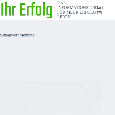
Zum
DAS
Inhalt
INFORMATIONSPORTAL
springen
FÜR MEHR ERFOLG IM
LEBEN
Schlagwort
Mobbing
Mobbing am Arbeitsplatz: So können Betroffene handeln