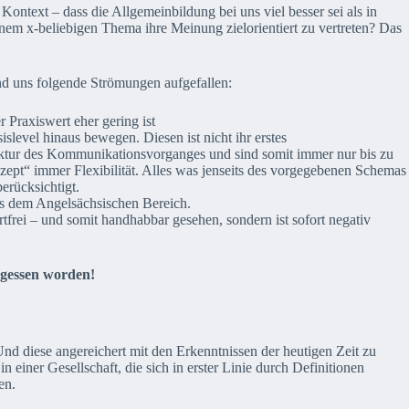
ontext – dass die Allgemeinbildung bei uns viel besser sei als in
nem x-beliebigen Thema ihre Meinung zielorientiert zu vertreten? Das
nd uns folgende Strömungen aufgefallen:
 Praxiswert eher gering ist
islevel hinaus bewegen. Diesen ist nicht ihr erstes
Struktur des Kommunikationsvorganges und sind somit immer nur bis zu
ept“ immer Flexibilität. Alles was jenseits des vorgegebenen Schemas
erücksichtigt.
s dem Angelsächsischen Bereich.
tfrei – und somit handhabbar gesehen, sondern ist sofort negativ
rgessen worden!
Und diese angereichert mit den Erkenntnissen der heutigen Zeit zu
einer Gesellschaft, die sich in erster Linie durch Definitionen
en.