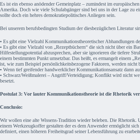
Es ist ein ebenso anödender Gemeinplatz – zumindest im europäischen K
Amerika. Doch wie viele Schulabgänger sind bei uns in der Lage zu ei
sollte doch ein hehres demokratiepolitisches Anliegen sein.
Bei unserem berufsbedingten Studium der diesbezüglichen Literatur si
• Es gibt eine Vielzahl Kommunikationstheoretischer Abhandlungen der
• Es gibt eine Vielzahl von „Rezeptbüchern“ die sich nicht über ein Bas
Hilfestellungpotential abzusprechen, aber sie ignorieren die tiefere 
einem bestimmten Punkt umsetzbar. Das heißt, es ermangelt einem „Rez
ist, wie zum Beispiel persönlichkeitsbezogene Faktoren, werden nicht b
• Wenn tief greifender handwerklicher Kommunikationsansatz dann au
• Schwarz/Weißmalerei – Angriff/Verteidigung; Konflikt wird nicht wer
besetzt.
Postulat 3: Vor lauter Kommunikationstheorie ist die Rhetorik ve
Conclusio:
Wir wollen eine alte Wissens-Tradition wieder beleben. Die Rhetorik. 
einem Werkzeugkoffer gestalten der es dem Anwender ermöglicht sich in 
definiert, einen höheren Freiheitsgrad seiner Lebensführung zu erarbeit