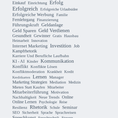
Erfolg
Einkauf
Einrichtung
Erfolgreich
Erfolgreiche Urlaubsidee
Erfolgreiche Werbung
Familie
Fernlehrgang
Finanzierung
Geldanlage
Führungskraft
Geld Verdienen
Geld Sparen
Gesundheit
Gewinner
Hausbau
Gratis
Heimarbeit
Innovation
Investition
Internet Marketing
Job
Kampfrhetorik
Karriere Und Berufliche Laufbahn
Kommunikation
KI - AI
Kinder
Konflikt
Konflikte Lösen
Konfliktmoderation
Krankheit
Kredit
Lernen
Manager
Kreditkarten
Marketing Strategien
Mediation
Medizin
Mieten Statt Kaufen
Mitarbeiter
Mitarbeiterführung
Motivation
Online
Nachhaltigkeit
Neue Trends
Online Lernen
Psychologie
Reise
Rhetorik
Seminar
Resilienz
Schule
Sicherheit
SEO
Sprachreisen
Sprache
Sprechkunst
Sprechtechnik
Steuern